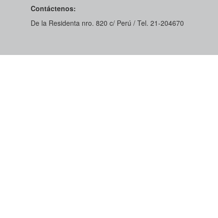
Contáctenos:
De la Residenta nro. 820 c/ Perú / Tel. 21-204670