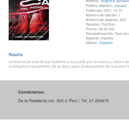
Materia:
Biografía. genealo
Público objetivo:
General
Publicado:
2021-12-15
Número de edición:
1
Número de páginas:
200
Tamaño:
15x23cm.
Precio:
Gs
65.000
Encuadernación:
Tapa dur
Soporte:
Impreso
Idioma:
Español
Reseña
La historia de vida de Joel Gutiérrez y su pasión por la música y cultura de
acompaña el lanzamiento de su disco junto al lanzamiento de su primer l
Contáctenos:
De la Residenta nro. 820 c/ Perú / Tel. 21-204670