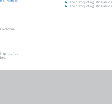
gía. insignias
The history of Agustín Barrios
The history of Agustín Barrios
a o cartoné
l hip hop/rap,
ibro.