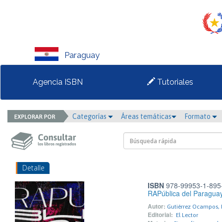
Paraguay
Agencia ISBN
Tutoriales
Categorías
Áreas temáticas
Formato
Detalle
ISBN
978-99953-1-895
RAPública del Paragua
Autor:
Gutiérrez Ocampos, 
Editorial:
El Lector