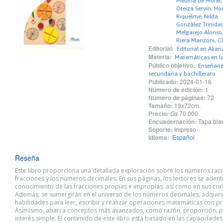
Medina de Morel
Oteiza Servín, Ho
Riquelme, Nilda
González Trinidad
Melgarejo Alonso,
Riera Manzoni, Cl
Editorial:
Editorial en Alian
Materia:
Matemáticas en la
Público objetivo:
Enseñanza
secundaria y bachillerato
Publicado:
2024-01-16
Número de edición:
1
Número de páginas:
72
Tamaño:
19x72cm.
Precio:
Gs
70.000
Encuadernación:
Tapa blan
Soporte:
Impreso
Idioma:
Español
Reseña
Este libro proporciona una detallada exploración sobre los números racio
fracciones y los números decimales. En sus páginas, los lectores se adent
conocimiento de las fracciones propias e impropias, así como en sus con
Además, se sumergirán en el universo de los números decimales, adquir
habilidades para leer, escribir y realizar operaciones matemáticas con pr
Asimismo, abarca conceptos más avanzados, como razón, proporción, p
interés simple. El contenido de este libro está basado en las capacidade