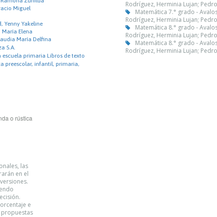
, Ramona Zunilda
Rodríguez, Herminia Lujan; Pedro
racio Miguel
Matemática 7.° grado - Aval
Rodríguez, Herminia Lujan; Pedro
, Yenny Yakeline
Matemática 8.° grado - Aval
 María Elena
Rodríguez, Herminia Lujan; Pedro
audia María Delfina
Matemática 8.° grado - Aval
za S.A.
Rodríguez, Herminia Lujan; Pedro
 escuela primaria Libros de texto
 preescolar, infantil, primaria,
da o rústica
nales, las
rarán en el
versiones.
iendo
ecisión.
orcentaje e
s propuestas