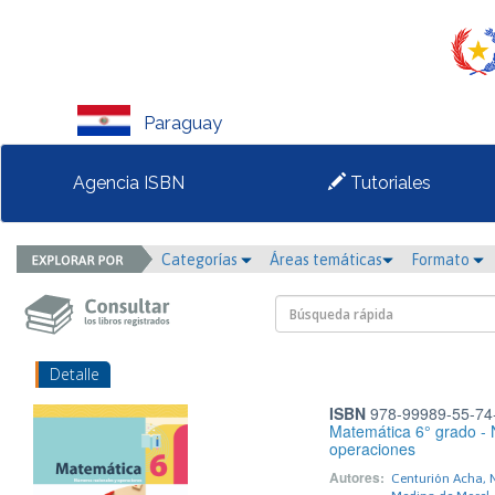
Paraguay
Agencia ISBN
Tutoriales
Categorías
Áreas temáticas
Formato
Detalle
ISBN
978-99989-55-74
Matemática 6° grado - 
operaciones
Autores:
Centurión Acha, N