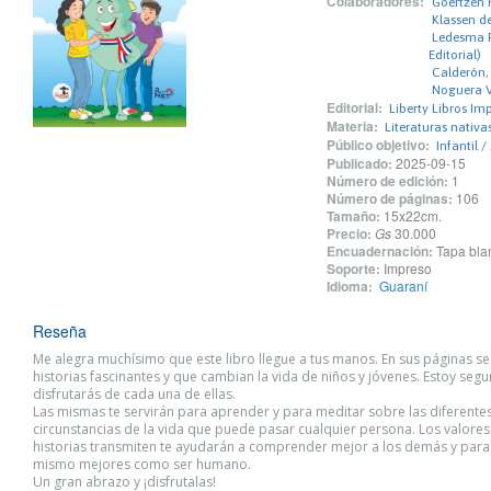
Colaboradores:
Goertzen H
Klassen de
Ledesma F
Editorial)
Calderón, 
Noguera Vi
Editorial:
Liberty Libros Imp
Materia:
Literaturas nativ
Público objetivo:
Infantil /
Publicado:
2025-09-15
Número de edición:
1
Número de páginas:
106
Tamaño:
15x22cm.
Precio:
Gs
30.000
Encuadernación:
Tapa blan
Soporte:
Impreso
Idioma:
Guaraní
Reseña
Me alegra muchísimo que este libro llegue a tus manos. En sus páginas s
historias fascinantes y que cambian la vida de niños y jóvenes. Estoy seg
disfruta­rás de cada una de ellas.
Las mismas te servirán para aprender y para meditar sobre las diferente
circunstancias de la vida que puede pasar cualquier persona. Los valores
historias transmiten te ayu­darán a comprender mejor a los demás y para
mismo mejores como ser humano.
Un gran abrazo y ¡disfrutalas!