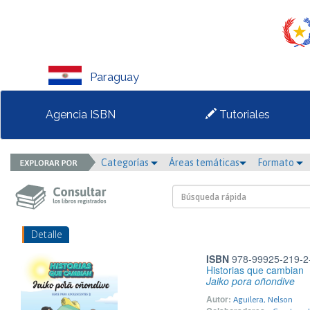
Paraguay
Agencia ISBN
Tutoriales
Categorías
Áreas temáticas
Formato
Detalle
ISBN
978-99925-219-2
Historias que cambian
Jaiko pora oñondive
Autor:
Aguilera, Nelson