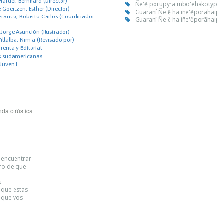
arder, Bernhard (Director)
Ñe'ẽ porupyrã mbo'ehakotypegu
 Goertzen, Esther (Director)
Guaraní Ñe'ẽ ha iñe'ẽporãhaipy
ranco, Roberto Carlos (Coordinador
Guaraní Ñe'ẽ ha iñe'ẽporãhaipy
Jorge Asunción (Ilustrador)
llalba, Nimia (Revisado por)
renta y Editorial
as sudamericanas
 Juvenil
da o rústica
e encuentran
uro de que
s
 que estas
 que vos