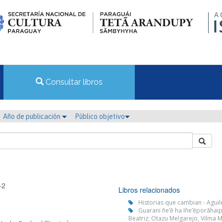
Consultar libros
Año de publicación
Público objetivo
-2
Libros relacionados
Historias que cambian - Aguil
Guarani ñe’ẽ ha Iñe’ẽporãhai
Beatriz; Otazu Melgarejo, Vilma M