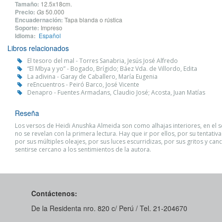
Tamaño:
12.5x18cm.
Precio:
Gs
50.000
Encuadernación:
Tapa blanda o rústica
Soporte:
Impreso
Idioma:
Español
Libros relacionados
El tesoro del mal - Torres Sanabria, Jesús José Alfredo
“El Mbya y yo” - Bogado, Brígido; Báez Vda. de Villordo, Edita
La adivina - Garay de Caballero, María Eugenia
reEncuentros - Peiró Barco, José Vicente
Denapro - Fuentes Armadans, Claudio José; Acosta, Juan Matías
Reseña
Los versos de Heidi Anushka Almeida son como alhajas interiores, en el 
no se revelan con la primera lectura. Hay que ir por ellos, por su tentativ
por sus múltiples oleajes, por sus luces escurridizas, por sus gritos y can
sentirse cercano a los sentimientos de la autora.
Contáctenos:
De la Residenta nro. 820 c/ Perú / Tel. 21-204670