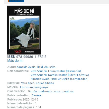
ISBN
978-99989-1-572-5
Más de mí
Autor:
Almeida Ayala, Heidi Anushka
Colaboradores:
Vera Scuderi, Laura Beatriz (Diseñador)
Vera Scuderi, Natalia Beatriz (Editor Literario)
Almeida Ayala, Heidi Anushka (Compilador)
Editorial:
Vera Abed, Carlos Alberto
Materia:
Literatura paraguaya
Clasificación:
Ficción moderna y contemporánea
Público objetivo:
General
Publicado:
2025-12-15
Número de edición:
1
Número de páginas:
104