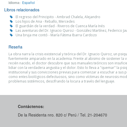
Idioma:
Español
Libros relacionados
El regreso del Principito - Ambrad Chalela, Alejandro
Los hijos de Ana - Reballo, Mercedes
El guardián de la verdad - Riveros de Cuenca María Inés
Las aventuras del Dr. Ignacio Quiroz - González Martínez, Federico Ja
Una bruja me contó - María Fátima Ibarra Cardozo
Reseña
La obra narra la crisis existencial y teórica del Dr. Ignacio Quiroz, un psiq
fuertemente amparado en la academia. Frente al abismo de sostener la vi
recién nacido, el doctor descubre que sus manuales teóricos son insufici
lidiar con la verdadera angustia y el dolor. Esto lo lleva a "quemar" la psiq
institucional y sus convicciones previas para comenzar a escuchar a sus 
como entes biológicos defectuosos, sino como víctimas de neurosis mod
problemas sistémicos, descifrando la locura a través del lenguaje.
Contáctenos:
De la Residenta nro. 820 c/ Perú / Tel. 21-204670