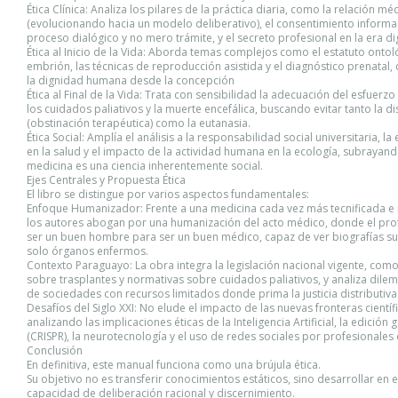
Ética Clínica: Analiza los pilares de la práctica diaria, como la relación m
(evolucionando hacia un modelo deliberativo), el consentimiento infor
proceso dialógico y no mero trámite, y el secreto profesional en la era dig
Ética al Inicio de la Vida: Aborda temas complejos como el estatuto ontol
embrión, las técnicas de reproducción asistida y el diagnóstico prenatal
la dignidad humana desde la concepción
Ética al Final de la Vida: Trata con sensibilidad la adecuación del esfuerzo
los cuidados paliativos y la muerte encefálica, buscando evitar tanto la di
(obstinación terapéutica) como la eutanasia.
Ética Social: Amplía el análisis a la responsabilidad social universitaria, la
en la salud y el impacto de la actividad humana en la ecología, subrayand
medicina es una ciencia inherentemente social.
Ejes Centrales y Propuesta Ética
El libro se distingue por varios aspectos fundamentales:
Enfoque Humanizador: Frente a una medicina cada vez más tecnificada e
los autores abogan por una humanización del acto médico, donde el pro
ser un buen hombre para ser un buen médico, capaz de ver biografías suf
solo órganos enfermos.
Contexto Paraguayo: La obra integra la legislación nacional vigente, como
sobre trasplantes y normativas sobre cuidados paliativos, y analiza dilem
de sociedades con recursos limitados donde prima la justicia distributiva
Desafíos del Siglo XXI: No elude el impacto de las nuevas fronteras científi
analizando las implicaciones éticas de la Inteligencia Artificial, la edición 
(CRISPR), la neurotecnología y el uso de redes sociales por profesionales 
Conclusión
En definitiva, este manual funciona como una brújula ética.
Su objetivo no es transferir conocimientos estáticos, sino desarrollar en el
capacidad de deliberación racional y discernimiento.