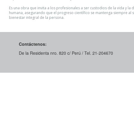
Es una obra que invita a los profesionales a ser custodios de la vida y la 
humana, asegurando que el progreso científico se mantenga siempre al s
bienestar integral de la persona.
Contáctenos:
De la Residenta nro. 820 c/ Perú / Tel. 21-204670