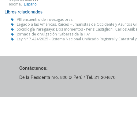
Idioma:
Español
Libros relacionados
VIII encuentro de investigadores
Legado a las Américas. Raíces Humanistas de Occidente y Asuntos G
Sociología Paraguaya: Dos momentos - Peris Castiglioni, Carlos Aníba
Jornada de divulgación "Saberes de la FIA"
Ley N° 7.424/2025 - Sistema Nacional Unificado Registral y Catastral 
Contáctenos:
De la Residenta nro. 820 c/ Perú / Tel. 21-204670