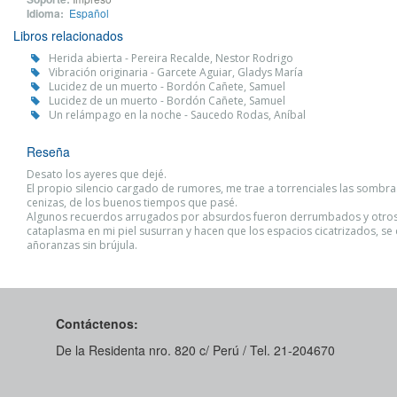
Idioma:
Español
Libros relacionados
Herida abierta - Pereira Recalde, Nestor Rodrigo
Vibración originaria - Garcete Aguiar, Gladys María
Lucidez de un muerto - Bordón Cañete, Samuel
Lucidez de un muerto - Bordón Cañete, Samuel
Un relámpago en la noche - Saucedo Rodas, Aníbal
Reseña
Desato los ayeres que dejé.
El propio silencio cargado de rumores, me trae a torrenciales las sombra
cenizas, de los buenos tiempos que pasé.
Algunos recuerdos arrugados por absurdos fueron derrumbados y otro
cataplasma en mi piel susurran y hacen que los espacios cicatrizados, se
añoranzas sin brújula.
Contáctenos:
De la Residenta nro. 820 c/ Perú / Tel. 21-204670