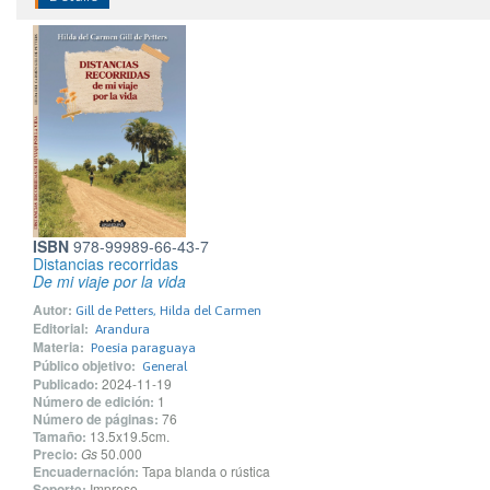
ISBN
978-99989-66-43-7
Distancias recorridas
De mi viaje por la vida
Autor:
Gill de Petters, Hilda del Carmen
Editorial:
Arandura
Materia:
Poesía paraguaya
Público objetivo:
General
Publicado:
2024-11-19
Número de edición:
1
Número de páginas:
76
Tamaño:
13.5x19.5cm.
Precio:
Gs
50.000
Encuadernación:
Tapa blanda o rústica
Soporte:
Impreso