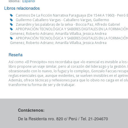
Idioma:
Español
Libros relacionados
Caminos De La Ficción Narrativa Paraguaya (De 1544 A 1960) - Peiró B
Guillermo Caballero Vargas - Caballero Vargas, Guillermo
Zanardini y las palabras de la selva - Boccia Paz, Alfredo Gabriel
APROPIACIÓN TECNOLÓGICA Y SABERES DIGITALES EN LA FORMACIÓN DO
Gimenez, Roberto Adriano; Amarilla Villalba, Jessica Andrea
APROPIACIÓN TECNOLÓGICA Y SABERES DIGITALES EN LA FORMACIÓN DO
Gimenez, Roberto Adriano; Amarilla Villalba, Jessica Andrea
Reseña
Así como «El Principito» nos recordaba que «lo esencial es invisible a los 
libro propone un viaje similar, pero al corazón del liderazgo y la gestión
obsesionado con lo nuevo, lo fugaz y lo complejo, Gonzalo Faccas recupe
reglas esenciales que, aunque evidentes, se vuelven invisibles en el ajetre
Además, ofrece técnicas y reflexiones para que lo obvio no caiga en el ol
transforme tu forma de ser y de trabajar.
Contáctenos:
De la Residenta nro. 820 c/ Perú / Tel. 21-204670