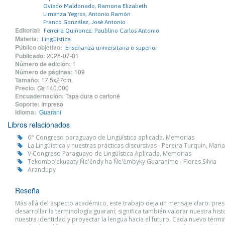
Oviedo Maldonado, Ramona Elizabeth
Limenza Yegros, Antonio Ramón
Franco González, José Antonio
Editorial:
Ferreira Quiñonez, Paublino Carlos Antonio
Materia:
Lingüística
Público objetivo:
Enseñanza universitaria o superior
Publicado:
2026-07-01
Número de edición:
1
Número de páginas:
109
Tamaño:
17.5x27cm.
Precio:
Gs
140.000
Encuadernación:
Tapa dura o cartoné
Soporte:
Impreso
Idioma:
Guaraní
Libros relacionados
6° Congreso paraguayo de Lingüística aplicada. Memorias
La Lingüística y nuestras prácticas discursivas - Pereira Turquin, Maria
V Congreso Paraguayo de Lingüística Aplicada. Memorias
Tekombo’ekuaaty Ñe'ẽndy ha Ñe'ẽmbyky Guaraníme - Flores Silvia
Arandupy
Reseña
Más allá del aspecto académico, este trabajo deja un mensaje claro: pres
desarrollar la terminología guaraní; significa también valorar nuestra histo
nuestra identidad y proyectar la lengua hacia el futuro. Cada nuevo térm