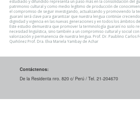
estudiado y difundido representa un paso más en la consolidación del 
patrimonio cultural y como medio legítimo de producción de conocimiento
el compromiso de seguir investigando, actualizando y promoviendo la t
guaraní será clave para garantizar que nuestra lengua continúe creciendo
dignidad y vigencia en las nuevas generaciones y en todos los ámbitos de
Este estudio demuestra que promover la terminología guaraní no solo r
necesidad lingüística, sino también a un compromiso cultural y social con 
valorización y permanencia de nuestra lengua. Prof. Dr. Paublino Carlos F
Quiñónez Prof. Dra. Elva Mariela Yambay de Achar
Contáctenos:
De la Residenta nro. 820 c/ Perú / Tel. 21-204670