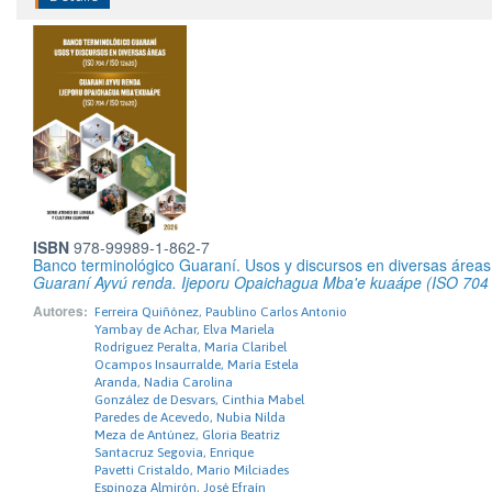
ISBN
978-99989-1-862-7
Banco terminológico Guaraní. Usos y discursos en diversas área
Guaraní Ayvú renda. Ijeporu Opaichagua Mba'e kuaápe (ISO 704 
Autores:
Ferreira Quiñónez, Paublino Carlos Antonio
Yambay de Achar, Elva Mariela
Rodríguez Peralta, María Claribel
Ocampos Insaurralde, María Estela
Aranda, Nadia Carolina
González de Desvars, Cinthia Mabel
Paredes de Acevedo, Nubia Nilda
Meza de Antúnez, Gloria Beatriz
Santacruz Segovia, Enrique
Pavetti Cristaldo, Mario Milciades
Espinoza Almirón, José Efraín