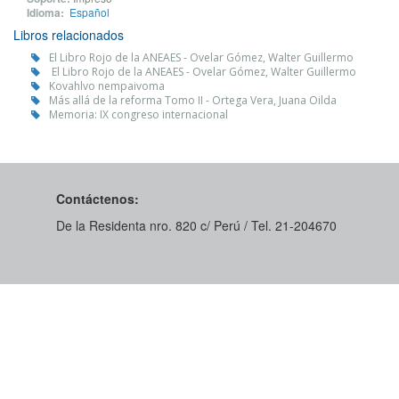
Idioma:
Español
Libros relacionados
El Libro Rojo de la ANEAES - Ovelar Gómez, Walter Guillermo
El Libro Rojo de la ANEAES - Ovelar Gómez, Walter Guillermo
Kovahlvo nempaivoma
Más allá de la reforma Tomo II - Ortega Vera, Juana Oilda
Memoria: IX congreso internacional
Contáctenos:
De la Residenta nro. 820 c/ Perú / Tel. 21-204670