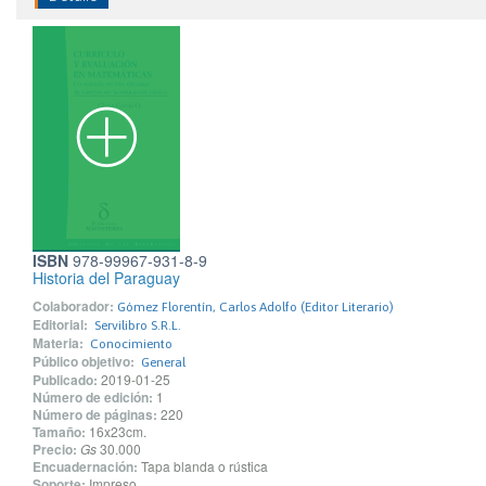
ISBN
978-99967-931-8-9
Historia del Paraguay
Colaborador:
Gómez Florentín, Carlos Adolfo (Editor Literario)
Editorial:
Servilibro S.R.L.
Materia:
Conocimiento
Público objetivo:
General
Publicado:
2019-01-25
Número de edición:
1
Número de páginas:
220
Tamaño:
16x23cm.
Precio:
Gs
30.000
Encuadernación:
Tapa blanda o rústica
Soporte:
Impreso